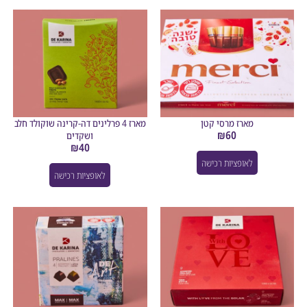
מארז מרסי קטן
מארז 4 פרלינים דה-קרינה שוקולד חלב
₪
60
ושקדים
₪
40
לאופציות רכישה
לאופציות רכישה