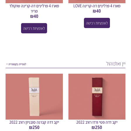
ים דה-קרינה LOVE
מארז 4 פרלינים דה-קרינה שוקולד
₪
40
מריר
₪
40
לאופציות רכישה
לאופציות רכישה
לכוהול
לצפייה בקטגוריה
קב דדה פטי ורדו רזרב 2022
יקב דדה קברנה סובניון רזרב 2022
₪
250
₪
250