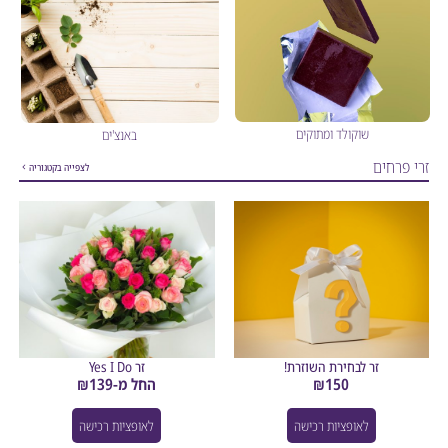
שוקולד ומתוקים
באנצ'ים
רחים
לצפייה בקטגוריה
זר לבחירת השוזרת!
זר Yes I Do
150
₪
החל מ-
139
₪
לאופציות רכישה
לאופציות רכישה