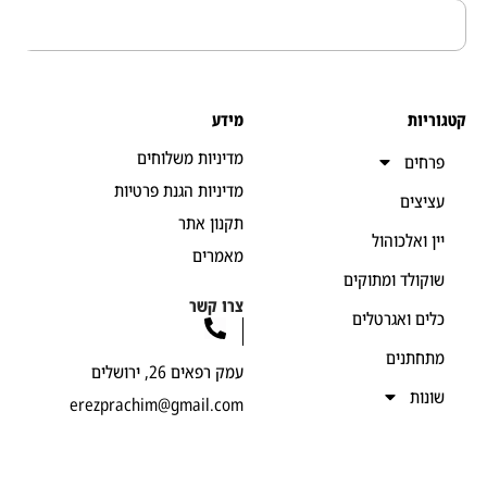
יות
מידע
מדיניות משלוחים
חים
מדיניות הגנת פרטיות
יצים
תקנון אתר
ן ואלכוהול
מאמרים
קולד ומתוקים
צרו קשר
ים ואגרטלים
חתנים
עמק רפאים 26, ירושלים
נות
erezprachim@gmail.com