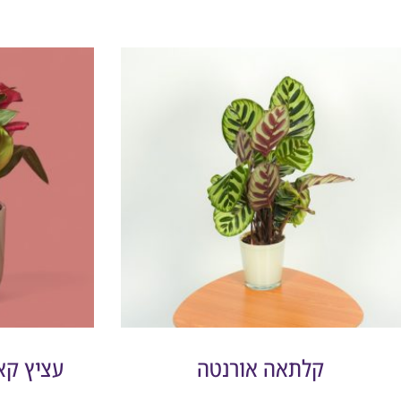
קלתאה אורנטה
עציץ קא