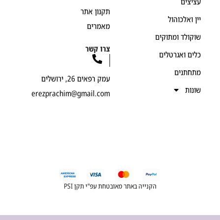
יצים
תקנון אתר
ן ואלכוהול
מאמרים
קולד ומתוקים
צרו קשר
ים ואגרטלים
חתנים
עמק רפאים 26, ירושלים
נות
erezprachim@gmail.com
הקנייה באתר מאובטחת עפ"י תקן PSI