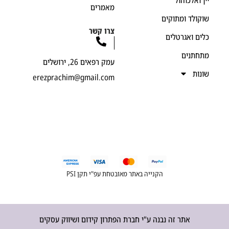
ן ואלכוהול
מאמרים
קולד ומתוקים
צרו קשר
ים ואגרטלים
חתנים
עמק רפאים 26, ירושלים
נות
erezprachim@gmail.com
הקנייה באתר מאובטחת עפ"י תקן PSI
אתר זה נבנה ע"י חברת הפתרון קידום ושיווק עסקים