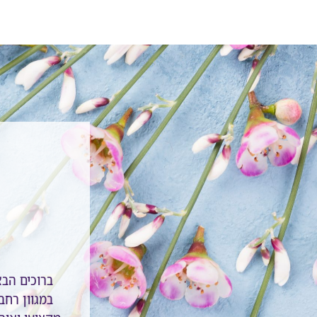
ברוכים הב
במגוון רחב 