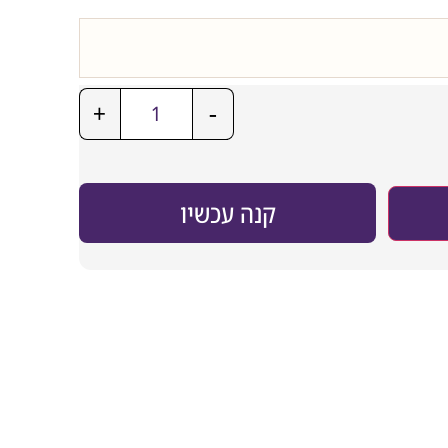
+
-
קנה עכשיו