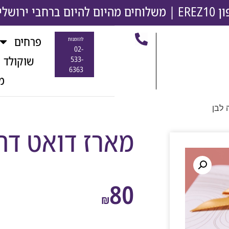
משלוחים מהיום להיום ברחבי ירושלים והסבי
פרחים
להזמנות
02-
שוקולד 
533-
6363
מ
 לבן
מארז דואט דה-
80
₪