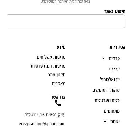
בואו לבחור את המתנה המושלמת.
 באתר
יות
מידע
מדיניות משלוחים
חים
מדיניות הגנת פרטיות
יצים
תקנון אתר
ן ואלכוהול
מאמרים
קולד ומתוקים
צרו קשר
ים ואגרטלים
חתנים
עמק רפאים 26, ירושלים
נות
erezprachim@gmail.com