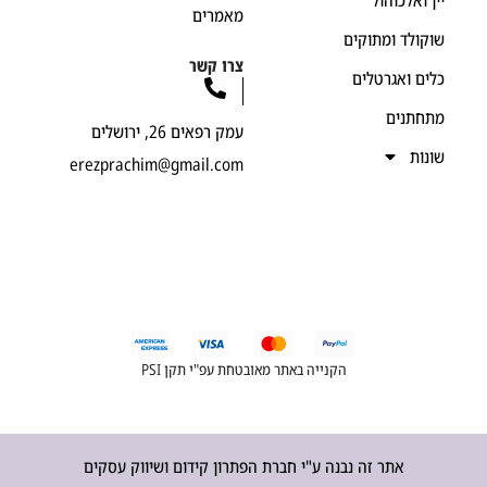
ן ואלכוהול
מאמרים
קולד ומתוקים
צרו קשר
ים ואגרטלים
חתנים
עמק רפאים 26, ירושלים
נות
erezprachim@gmail.com
הקנייה באתר מאובטחת עפ"י תקן PSI
אתר זה נבנה ע"י חברת הפתרון קידום ושיווק עסקים