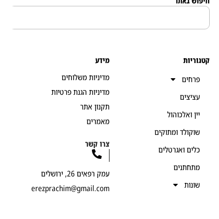
 באתר
יות
מידע
מדיניות משלוחים
חים
מדיניות הגנת פרטיות
יצים
תקנון אתר
ן ואלכוהול
מאמרים
קולד ומתוקים
צרו קשר
ים ואגרטלים
חתנים
עמק רפאים 26, ירושלים
נות
erezprachim@gmail.com