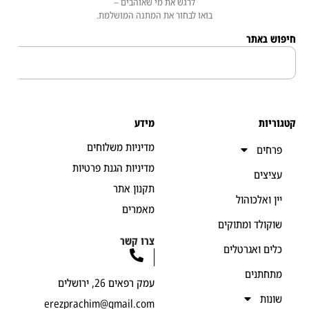
לרגש את מי שאוהבים –
בואו לבחור את המתנה המושלמת.
 באתר
יות
מידע
מדיניות משלוחים
חים
מדיניות הגנת פרטיות
יצים
תקנון אתר
ן ואלכוהול
מאמרים
קולד ומתוקים
צרו קשר
ים ואגרטלים
חתנים
עמק רפאים 26, ירושלים
נות
erezprachim@gmail.com