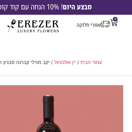
מבצע היום
! 10% הנחה עם קוד קופון EREZ10 |
0
אזורי חלוקה
עמוד הבית
/
יין ואלכוהול
/ יקב מורלי קברנה סבניון רזרב