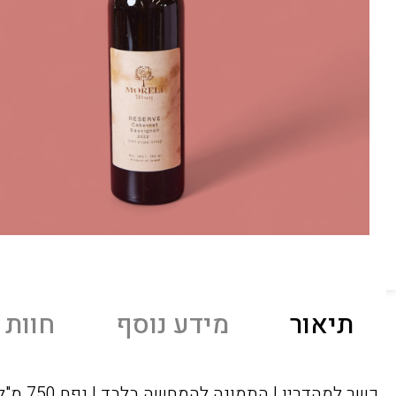
תיאור
מידע נוסף
חוות ד
כשר למהדרין | התמונה להמחשה בלבד | נפח 750 מ"ל אלכוהול 14%