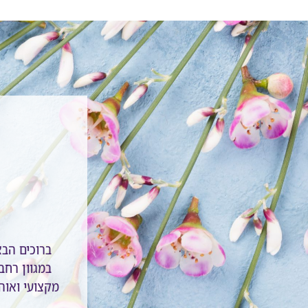
ברוכים הב
במגוון רחב 
מקצועי ואוהב