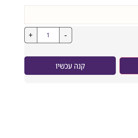
+
-
קנה עכשיו