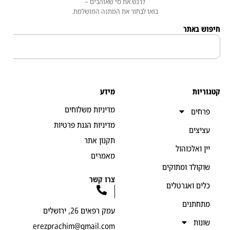
לרגש את מי שאוהבים –
בואו לבחור את המתנה המושלמת.
 באתר
יות
מידע
מדיניות משלוחים
חים
מדיניות הגנת פרטיות
יצים
תקנון אתר
ן ואלכוהול
מאמרים
קולד ומתוקים
צרו קשר
ים ואגרטלים
חתנים
עמק רפאים 26, ירושלים
נות
erezprachim@gmail.com