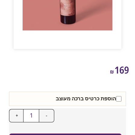
1
₪
הוספת כרטיס ברכה מעוצב
+
-