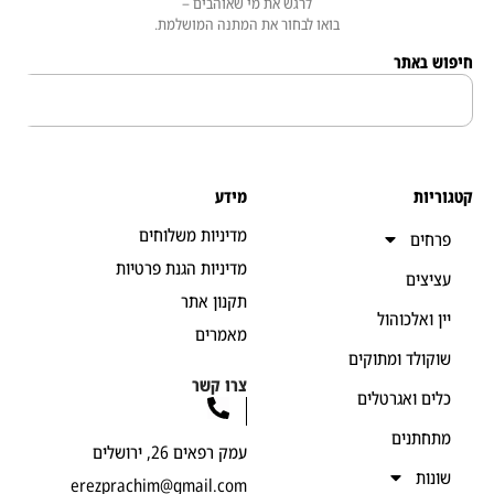
לרגש את מי שאוהבים –
בואו לבחור את המתנה המושלמת.
 באתר
יות
מידע
מדיניות משלוחים
חים
מדיניות הגנת פרטיות
יצים
תקנון אתר
ן ואלכוהול
מאמרים
קולד ומתוקים
צרו קשר
ים ואגרטלים
חתנים
עמק רפאים 26, ירושלים
נות
erezprachim@gmail.com