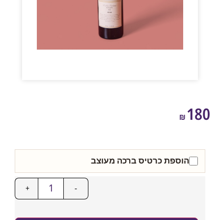
1
₪
הוספת כרטיס ברכה מעוצב
+
-