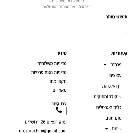
לרגש את מי שאוהבים –
בואו לבחור את המתנה המושלמת.
 באתר
יות
מידע
מדיניות משלוחים
חים
מדיניות הגנת פרטיות
יצים
תקנון אתר
ן ואלכוהול
מאמרים
קולד ומתוקים
צרו קשר
ים ואגרטלים
חתנים
עמק רפאים 26, ירושלים
נות
erezprachim@gmail.com