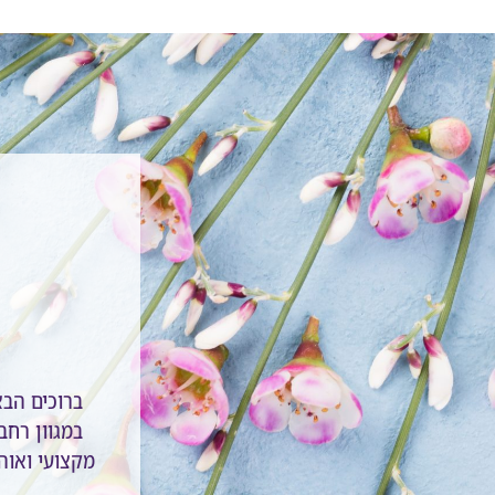
ברוכים הב
במגוון רחב 
מקצועי ואוהב