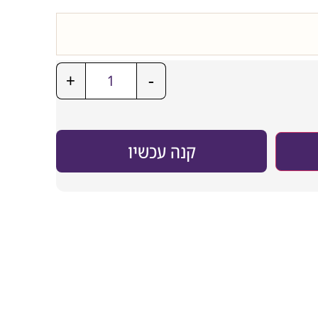
+
-
קנה עכשיו