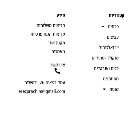
יות
מידע
מדיניות משלוחים
חים
מדיניות הגנת פרטיות
יצים
תקנון אתר
ן ואלכוהול
מאמרים
קולד ומתוקים
צרו קשר
ים ואגרטלים
חתנים
עמק רפאים 26, ירושלים
נות
erezprachim@gmail.com