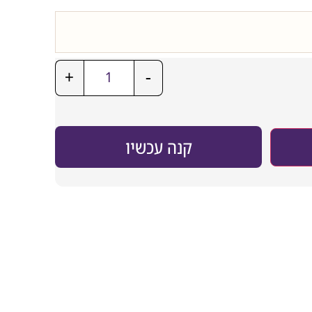
+
-
קנה עכשיו