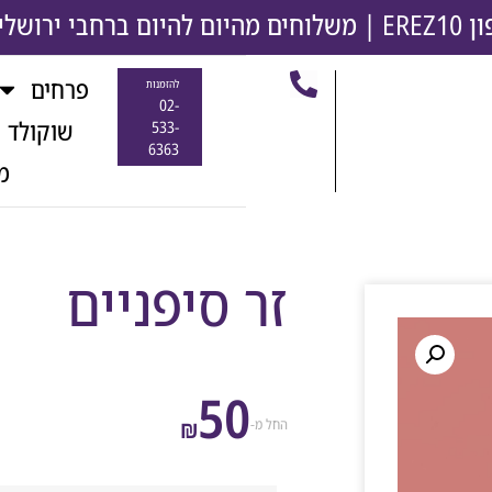
משלוחים מהיום להיום ברחבי ירושלים והסבי
פרחים
להזמנות
02-
שוקולד 
533-
6363
מ
זר סיפניים
50
₪
החל מ-