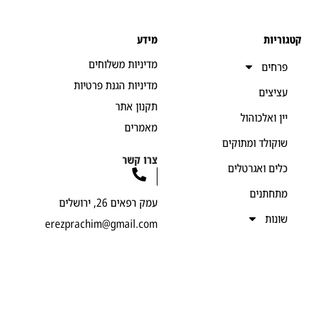
יות
מידע
מדיניות משלוחים
חים
מדיניות הגנת פרטיות
יצים
תקנון אתר
ן ואלכוהול
מאמרים
קולד ומתוקים
צרו קשר
ים ואגרטלים
חתנים
עמק רפאים 26, ירושלים
נות
erezprachim@gmail.com