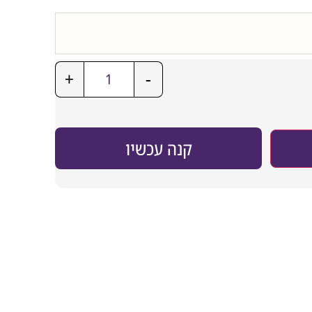
+
-
קנה עכשיו