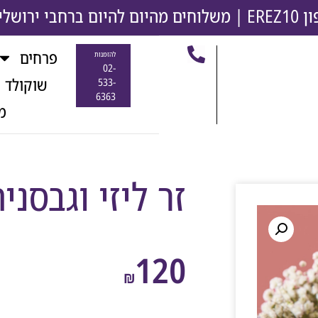
משלוחים מהיום להיום ברחבי ירושלים והסבי
פרחים
להזמנות
02-
שוקולד 
533-
6363
מ
זר ליזי וגבסני
120
₪