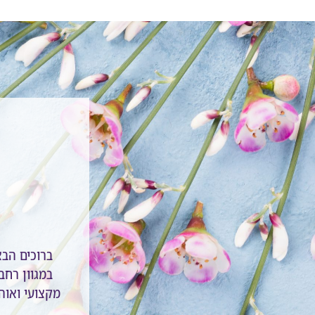
ברוכים הב
במגוון רחב 
מקצועי ואוהב