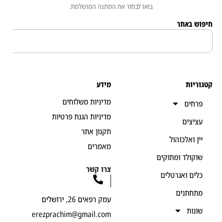
בואו לבחור את המתנה המושלמת.
 באתר
יות
מידע
מדיניות משלוחים
חים
מדיניות הגנת פרטיות
יצים
תקנון אתר
ן ואלכוהול
מאמרים
קולד ומתוקים
צרו קשר
ים ואגרטלים
חתנים
עמק רפאים 26, ירושלים
נות
erezprachim@gmail.com