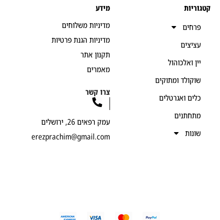
יות
מידע
מדיניות משלוחים
חים
מדיניות הגנת פרטיות
יצים
תקנון אתר
ן ואלכוהול
מאמרים
קולד ומתוקים
צרו קשר
ים ואגרטלים
חתנים
עמק רפאים 26, ירושלים
נות
erezprachim@gmail.com