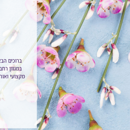
ברוכים הב
במגוון רחב 
מקצועי ואוהב